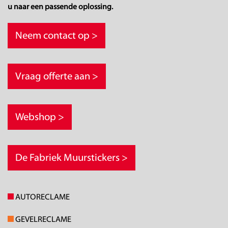
u naar een passende oplossing.
Neem contact op
>
Vraag offerte aan
>
Webshop
>
De Fabriek Muurstickers
>
AUTORECLAME
GEVELRECLAME