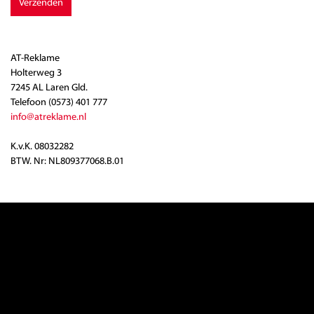
Verzenden
AT-Reklame
Holterweg 3
7245 AL Laren Gld.
Telefoon (0573) 401 777
info@atreklame.nl
K.v.K. 08032282
BTW. Nr: NL809377068.B.01